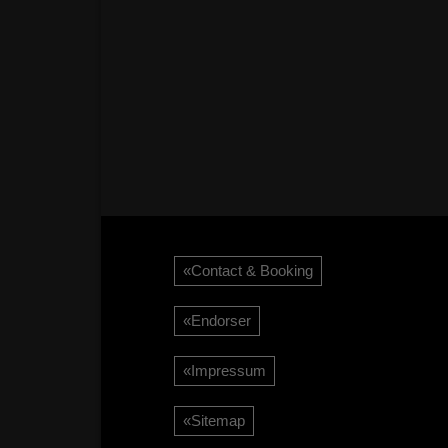
«contact & Booking
«Endorser
«Impressum
«sitemap